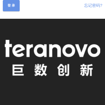
忘记密码?
登 录